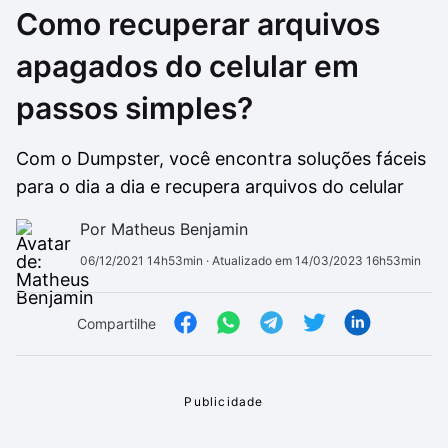
Como recuperar arquivos
Drivers
Outros
apagados do celular em
Ver mais categori
Ver mais categori
passos simples?
Com o Dumpster, você encontra soluções fáceis
para o dia a dia e recupera arquivos do celular
Por Matheus Benjamin
06/12/2021 14h53min
· Atualizado em 14/03/2023 16h53min
Compartilhe