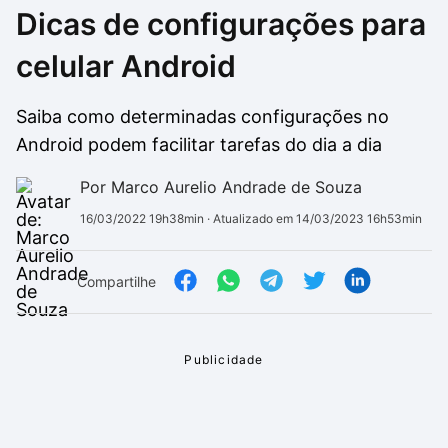
Dicas de configurações para
Drivers
Outros
celular Android
Ver mais categori
Ver mais categori
Saiba como determinadas configurações no
Android podem facilitar tarefas do dia a dia
Por Marco Aurelio Andrade de Souza
16/03/2022 19h38min
· Atualizado em 14/03/2023 16h53min
Compartilhe