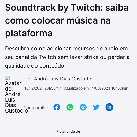
Soundtrack by Twitch: saiba
Drivers
Outros
como colocar música na
Ver mais categori
Ver mais categori
plataforma
Descubra como adicionar recursos de áudio em
seu canal da Twitch sem levar strike ou perder a
qualidade do conteúdo
Por André Luis Dias Custodio
16/12/2021 20h56min
· Atualizado em 14/03/2023 16h53min
Compartilhe