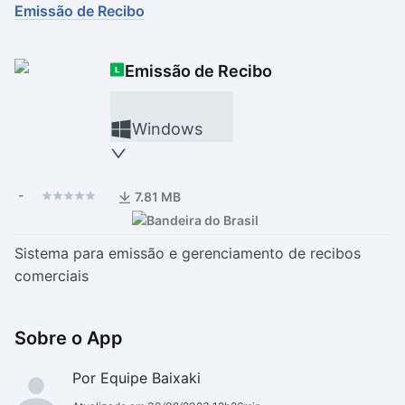
Emissão de Recibo
Drivers
Outros
Emissão de Recibo
Ver mais categori
Ver mais categori
Windows
-
7.81 MB
Sistema para emissão e gerenciamento de recibos
comerciais
Sobre o App
Por Equipe Baixaki