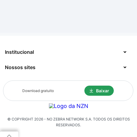
Institucional
Nossos sites
Sobre
Contato
TecMundo
Baixar
Download gratuito
Jobs
Mega Curioso
Política de Privacidade
Minha Série
Solicitação de Exclusão de Dados
© COPYRIGHT
2026
- NO ZEBRA NETWORK S.A.
TODOS OS DIREITOS
Click Jogos
RESERVADOS.
The Brief