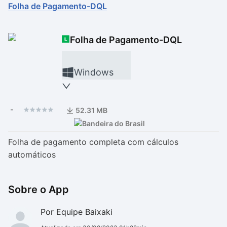
Folha de Pagamento-DQL
Drivers
Outros
Folha de Pagamento-DQL
Ver mais categori
Ver mais categori
Windows
-
52.31 MB
Folha de pagamento completa com cálculos
automáticos
Sobre o App
Por Equipe Baixaki