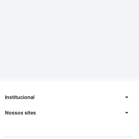
Institucional
Nossos sites
Sobre
Contato
TecMundo
Jobs