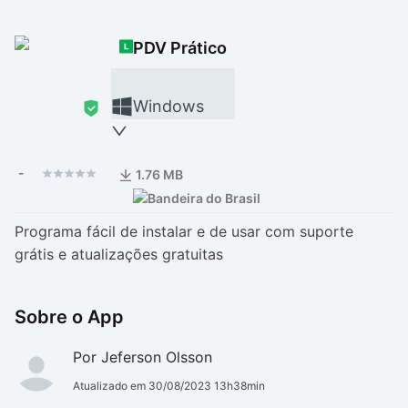
Drivers
Outros
PDV Prático
Ver mais categori
Ver mais categori
Windows
-
1.76 MB
Programa fácil de instalar e de usar com suporte
grátis e atualizações gratuitas
Sobre o App
Por Jeferson Olsson
Atualizado em 30/08/2023 13h38min