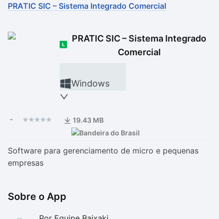
PRATIC SIC – Sistema Integrado Comercial
Drivers
Outros
PRATIC SIC – Sistema Integrado
Ver mais categori
Ver mais categori
Comercial
Windows
-
19.43 MB
Software para gerenciamento de micro e pequenas
empresas
Sobre o App
Por Equipe Baixaki