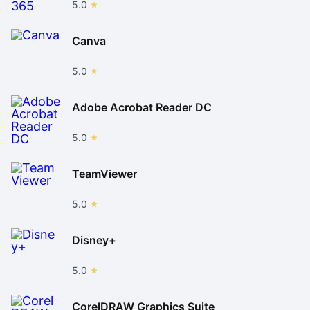
5.0
Canva
5.0
Adobe Acrobat Reader DC
5.0
TeamViewer
5.0
Disney+
5.0
CorelDRAW Graphics Suite