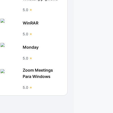
5.0
WinRAR
5.0
Monday
5.0
Zoom Meetings
Para Windows
5.0