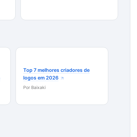
lidade de pré-visualizar sua criação em tempo real,
reensão daquilo que você está fazendo no SDR Free
e aplicativo é ideal para quem precisa criar códigos
lho para fazer isso.
Top 7 melhores criadores de
a
logos em 2026
Por
Baixaki