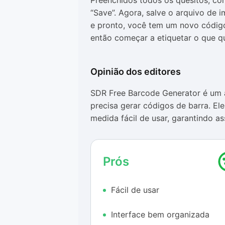
Preenchidos todos os quesitos, con
“Save”. Agora, salve o arquivo de
e pronto, você tem um novo código
então começar a etiquetar o que qu
Opinião dos editores
SDR Free Barcode Generator é um a
precisa gerar códigos de barra. E
medida fácil de usar, garantindo a
programa não exige conhecimentos 
O visual do SDR Free Barcode Gene
Prós
limpa e sem qualquer banner de 
configuração, visto que a única op
Fácil de usar
ponto, há uma característica inter
pelos vários tipos de código para vi
Interface bem organizada