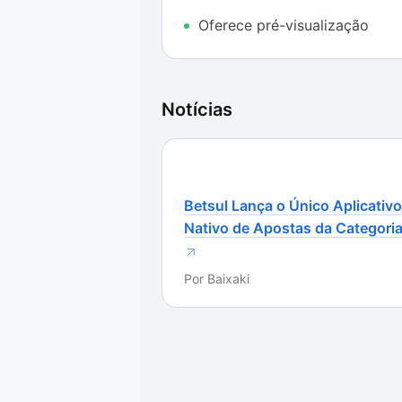
Enfim, destaca-se também a possibi
outro recurso que facilita a comp
Oferece pré-visualização
Barcode Generator. Sem dúvida, est
de barra e não quer ter muito traba
Notícias
Betsul Lança o Único Aplicativo
Nativo de Apostas da Categori
Por
Baixaki