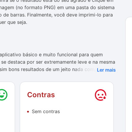
fira se o resultado está do seu agrado e clique em
 imagem (no formato PNG) em uma pasta do sistema
 de barras. Finalmente, você deve imprimi-lo para
er que seja.
plicativo básico e muito funcional para quem
le se destaca por ser extremamente leve e na mesma
ssim bons resultados de um jeito nada complicado. O
Ler mais
técnicos, ampliando suas possibilidades de uso.
rator é também muito claro, com uma interface
Contras
propaganda. Ali não constam nem mesmo menus de
ção a ser definida é o tipo de código de barra. Nesse
Sem contras
essante: depois de inserir algum dado, basta navegar
sualizar as diferenças entre eles.