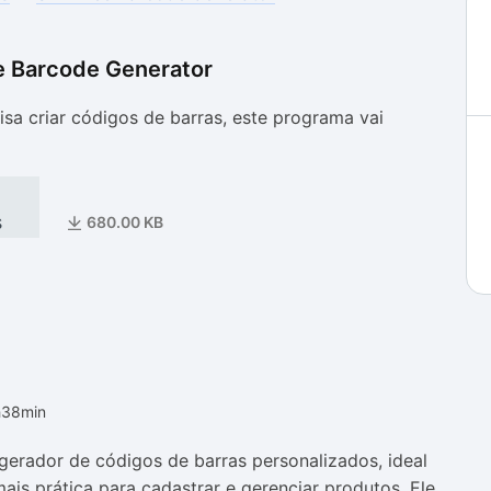
e Barcode Generator
as
as
isa criar códigos de barras, este programa vai
s
680.00 KB
h38min
erador de códigos de barras personalizados, ideal
is prática para cadastrar e gerenciar produtos. Ele