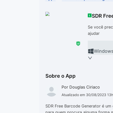
Drivers
Outros
SDR Fre
Ver mais categori
Ver mais categori
Se você prec
ajudar
Window
Sobre o App
Por Douglas Ciriaco
Atualizado em 30/08/2023 13
SDR Free Barcode Generator é um g
para quem procura alguma forma ma