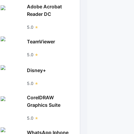
Adobe Acrobat
Reader DC
5.0
TeamViewer
5.0
Disney+
5.0
CorelDRAW
Graphics Suite
5.0
WhatsApp Iphone