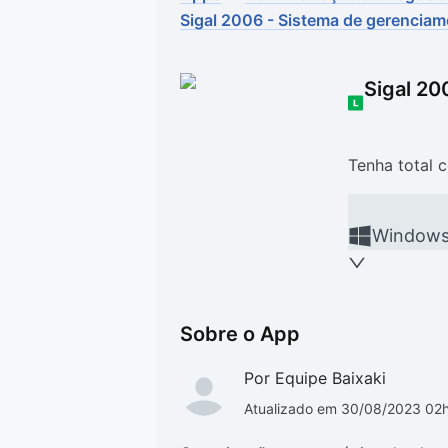
Sigal 2006 - Sistema de gerenciam
Drivers
Outros
Ver mais categori
Ver mais categori
Sigal 20
Tenha total 
Window
Sobre o App
Por Equipe Baixaki
Atualizado em 30/08/2023 02