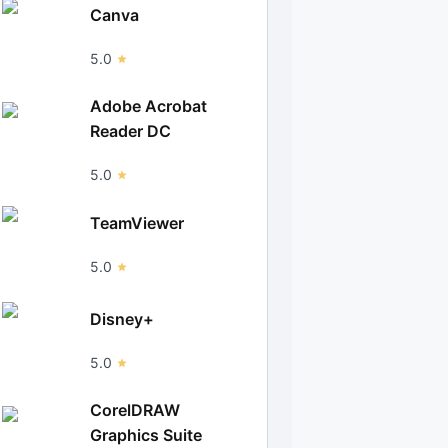
Canva
5.0
Adobe Acrobat
Reader DC
5.0
TeamViewer
5.0
Disney+
5.0
CorelDRAW
Graphics Suite