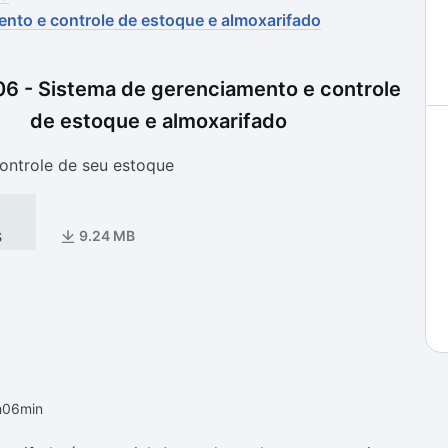
ento e controle de estoque e almoxarifado
as
as
06 - Sistema de gerenciamento e controle
de estoque e almoxarifado
controle de seu estoque
s
9.24 MB
h06min