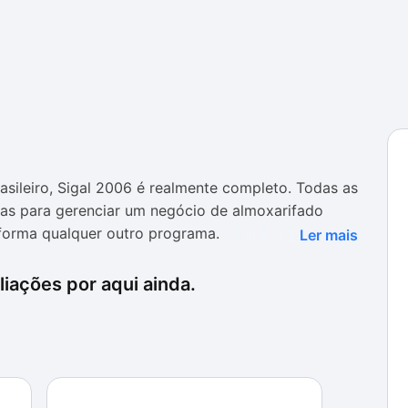
sileiro, Sigal 2006 é realmente completo. Todas as
ias para gerenciar um negócio de almoxarifado
 forma qualquer outro programa.
Ler mais
e o software não é gratuito. São disponibilizados
iações por aqui ainda.
ra se testar o programa. Após os 15 dias, o
a que se possa usufruir de suas ferramentas por
rograma é especializado, e é bastante completo.
ncia da complexidade de se fazer um programa