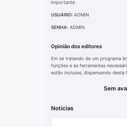
Importante
USUÁRIO:
ADMIN
SENHA:
ADMIN
Opinião dos editores
Em se tratando de um programa bra
funções e as ferramentas necessár
estão inclusas, dispensando desta
O maior problema, entretanto, é qu
Sem aval
apenas 15 dias de uso liberado, pa
programa deverá ser adquirido par
tempo indeterminado.
Notícias
O lado bom de tudo isso é que o p
Portanto, quem precisa, e tem ciê