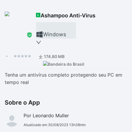
Drivers
Outros
Ashampoo Anti-Virus
Ver mais categori
Ver mais categori
Windows
-
174.80 MB
Tenha um antivírus completo protegendo seu PC em
tempo real
Sobre o App
Por Leonardo Muller
Atualizado em 30/08/2023 13h38min