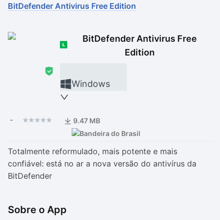
BitDefender Antivirus Free Edition
Drivers
Outros
BitDefender Antivirus Free
Ver mais categori
Ver mais categori
Edition
Windows
-
9.47 MB
Totalmente reformulado, mais potente e mais
confiável: está no ar a nova versão do antivírus da
BitDefender
Sobre o App