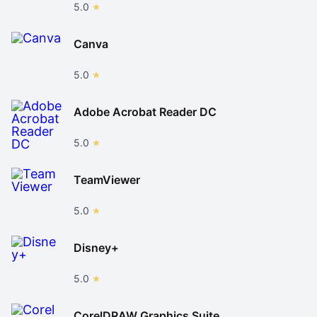
5.0
Canva
5.0
Adobe Acrobat Reader DC
5.0
TeamViewer
5.0
Disney+
5.0
CorelDRAW Graphics Suite