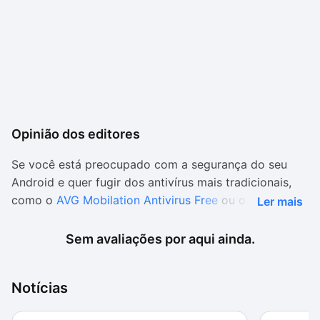
Opinião dos editores
Se você está preocupado com a segurança do seu
Android e quer fugir dos antivírus mais tradicionais,
como o
AVG Mobilation Antivirus Free
ou o
Ler mais
avast! Mobile Security
, por exemplo, o CM Security
FREE é uma opção interessante com várias
Sem avaliações por aqui ainda.
ferramentas para você experimentar.
Intuitivo e completo
Notícias
A interface, totalmente em português, é muito bonita,