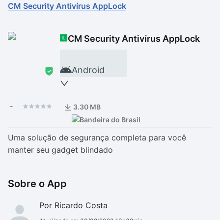
CM Security Antivírus AppLock
Drivers
Outros
CM Security Antivírus AppLock
Ver mais categori
Ver mais categori
Android
-
3.30 MB
Uma solução de segurança completa para você
manter seu gadget blindado
Sobre o App
Por Ricardo Costa