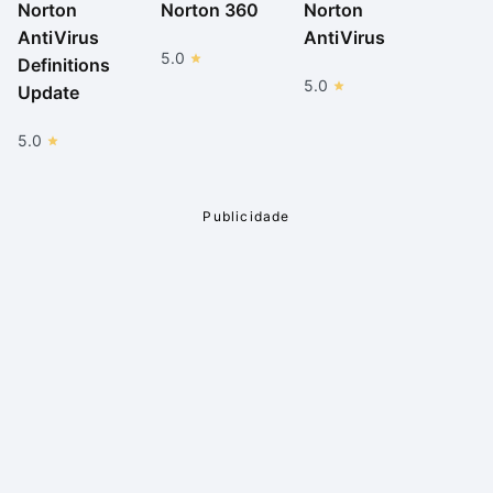
segurança. Como a interface do programa está
Norton
Norton 360
Norton
inteiramente em português, o entendimento das
AntiVirus
AntiVirus
5.0
funções pelos brasileiros fica mais simples.
Definitions
5.0
Update
Embora o Internet Security já esteja muito mais leve
que as versões anteriores, após certo tempo ativado
5.0
continuamente (sem desligar a máquina), você
começa a perceber que ele vem a consumir um pouco
mais de sua memória e, eventualmente, o computador
fica um pouco mais lento.