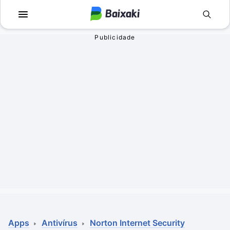
Voltar
Voltar
Apps
Jogos
Comunicação
Utilidades para J
Televisão e Víde
Em Terceira Pess
Vídeo
Aventura
Áudio
Ação
Imagem
Simuladores
Rede social
Esportes
Antivírus
Infantil
Apps
Antivírus
Norton Internet Security