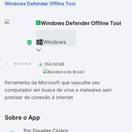
Windows Defender Offline Tool
Drivers
Outros
Windows Defender Offline Tool
Ver mais categori
Ver mais categori
Windows
-
764.00 KB
Ferramenta da Microsoft que vasculha seu
computador em busca de vírus e malwares sem
precisar de conexão à internet
Sobre o App
Por Douglas Ciriaco