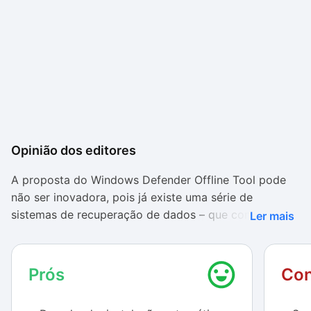
Opinião dos editores
A proposta do Windows Defender Offline Tool pode
não ser inovadora, pois já existe uma série de
sistemas de recuperação de dados – que contam com
Ler mais
ferramentas antivírus – baseados em distribuições de
Linux. Com eles, você dá boot em um painel de
controle completo, cheio de recursos para livrar o
Prós
Con
computador de quase qualquer tipo de problema que
ele possua.