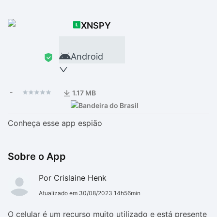
Drivers
Outros
XNSPY
Ver mais categori
Ver mais categori
Android
-
1.17 MB
Conheça esse app espião
Sobre o App
Por Crislaine Henk
Atualizado em 30/08/2023 14h56min
O celular é um recurso muito utilizado e está presente