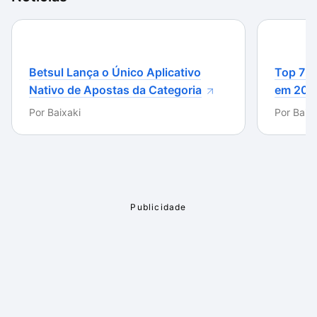
Betsul Lança o Único Aplicativo
Top 7 m
Nativo de Apostas da Categoria
em 202
Por
Baixaki
Por
Baixa