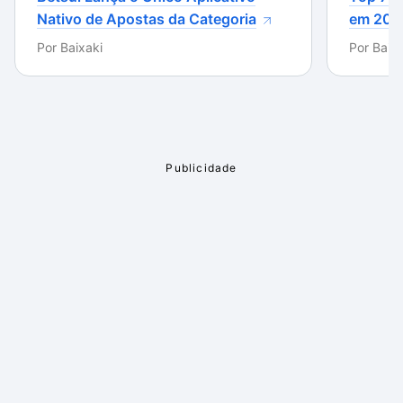
Nativo de Apostas da Categoria
em 202
Por
Baixaki
Por
Baixa