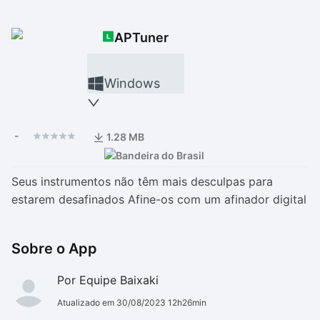
Drivers
Outros
APTuner
Ver mais categori
Ver mais categori
Windows
-
1.28 MB
Seus instrumentos não têm mais desculpas para
estarem desafinados Afine-os com um afinador digital
Sobre o App
Por Equipe Baixaki
Atualizado em 30/08/2023 12h26min