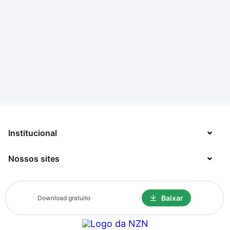
Institucional
Nossos sites
Sobre
Contato
TecMundo
Baixar
Download gratuito
Jobs
Mega Curioso
Política de Privacidade
Minha Série