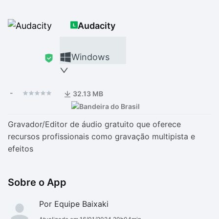
Drivers
Outros
Audacity
Ver mais categori
Ver mais categori
Windows
-
32.13 MB
Gravador/Editor de áudio gratuito que oferece
recursos profissionais como gravação multipista e
efeitos
Sobre o App
Por Equipe Baixaki