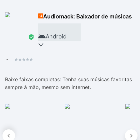
Drivers
Outros
Audiomack: Baixador de músicas
Ver mais categori
Ver mais categori
Android
-
Baixe faixas completas: Tenha suas músicas favoritas
sempre à mão, mesmo sem internet.