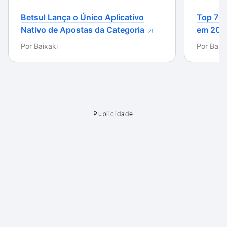
Betsul Lança o Único Aplicativo
Top 7 m
Nativo de Apostas da Categoria
em 202
Por
Baixaki
Por
Baixa