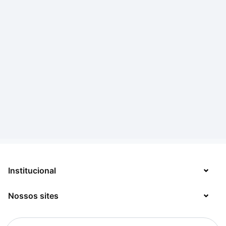
Institucional
Nossos sites
Sobre
Contato
TecMundo