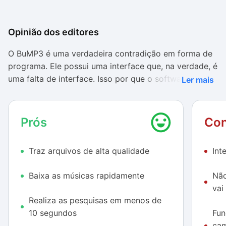
Opinião dos editores
O BuMP3 é uma verdadeira contradição em forma de
programa. Ele possui uma interface que, na verdade, é
uma falta de interface. Isso por que o software
Ler mais
apresenta apenas um pequeno quadrado preto como
única tela. À primeira vista, é de se duvidar que este
aplicativo possa realmente fazer algo de útil.
Prós
Con
Entretanto, quando você começa a usar o BuMP3,
Traz arquivos de alta qualidade
Int
percebe que o funcionamento dele é excelente. Ele
busca as músicas em menos de dez segundos,
Baixa as músicas rapidamente
Não
procurando em 13 fontes diferentes, inicia o download
vai
de maneira totalmente autônoma e ainda começa a
Realiza as pesquisas em menos de
reproduzir a música quando o carregamento atingir
10 segundos
Fun
10% do tamanho total.
cam