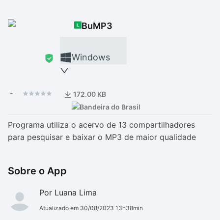
Drivers
Outros
BuMP3
Ver mais categori
Ver mais categori
Windows
-
172.00 KB
Programa utiliza o acervo de 13 compartilhadores
para pesquisar e baixar o MP3 de maior qualidade
Sobre o App
Por Luana Lima
Atualizado em 30/08/2023 13h38min