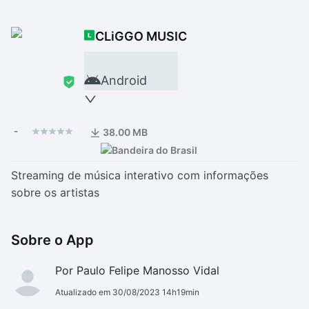
Drivers
Outros
CLiGGO MUSIC
Ver mais categori
Ver mais categori
Android
-
38.00 MB
Streaming de música interativo com informações
sobre os artistas
Sobre o App
Por Paulo Felipe Manosso Vidal
Atualizado em 30/08/2023 14h19min