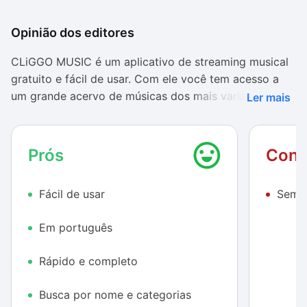
Opinião dos editores
CLiGGO MUSIC é um aplicativo de streaming musical
gratuito e fácil de usar. Com ele você tem acesso a
um grande acervo de músicas dos mais variados
Ler mais
gêneros. O aplicativo fornece imagens e informações
em português sobre cada artista, além de permitir a
criação de listas de reprodução.
Prós
Cont
Música e informação
Fácil de usar
Sem f
O serviço utiliza diferentes fontes de informação para
criar um ambiente completo para o usuário. Além de
Em português
apresentar os nomes e a imagem dos artistas, o
CLiGGO MUSIC fornece ainda a história completa
Rápido e completo
deles, além de gêneros musicais e shows agendados.
Busca por nome e categorias
Já no banco de dados de música, o app coleta