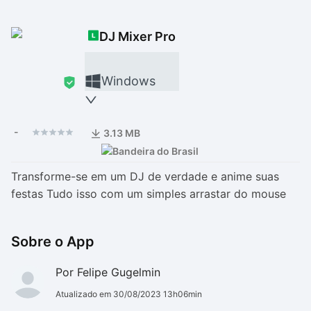
Drivers
Outros
DJ Mixer Pro
Ver mais categori
Ver mais categori
Windows
-
3.13 MB
Transforme-se em um DJ de verdade e anime suas
festas Tudo isso com um simples arrastar do mouse
Sobre o App
Por Felipe Gugelmin
Atualizado em 30/08/2023 13h06min