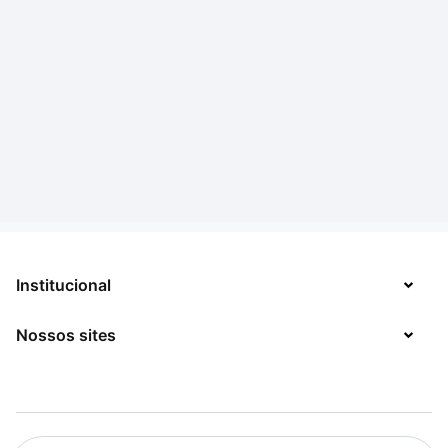
Institucional
Nossos sites
Sobre
Contato
TecMundo
Jobs
Mega Curioso