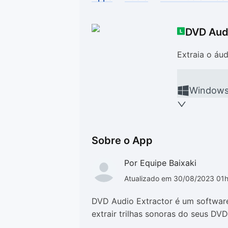
Drivers
Outros
DVD Audi
Ver mais categori
Ver mais categori
Extraia o áu
Window
Sobre o App
Por Equipe Baixaki
Atualizado em 30/08/2023 01
DVD Audio Extractor é um software 
extrair trilhas sonoras do seus D