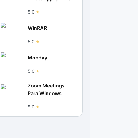
5.0
WinRAR
5.0
Monday
5.0
Zoom Meetings
Para Windows
5.0