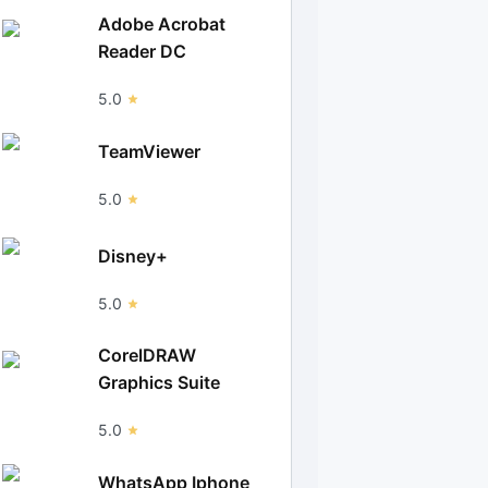
Adobe Acrobat
Reader DC
5.0
TeamViewer
5.0
Disney+
5.0
CorelDRAW
Graphics Suite
5.0
WhatsApp Iphone