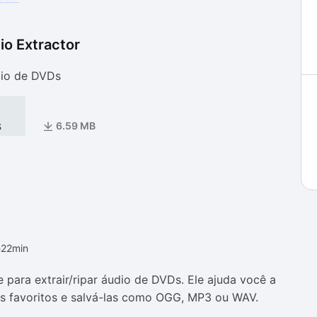
o Extractor
as
as
dio de DVDs
s
6.59 MB
h22min
para extrair/ripar áudio de DVDs. Ele ajuda você a
VDs favoritos e salvá-las como OGG, MP3 ou WAV.