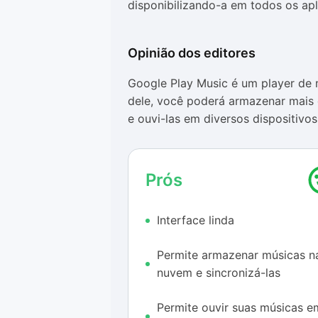
disponibilizando-a em todos os ap
Opinião dos editores
Google Play Music é um player de 
dele, você poderá armazenar mais 
e ouvi-las em diversos dispositiv
iPod Touch, iPad e computador co
O programa tem uma apresentação v
Prós
especial com direito a foto disponi
músicas e artistas são organizada
Interface linda
muito mais limpa e simplificada.
A música certa
Permite armazenar músicas n
nuvem e sincronizá-las
Além disso, o programa é dividido 
escolher o que mais agrada: ouça ag
Permite ouvir suas músicas e