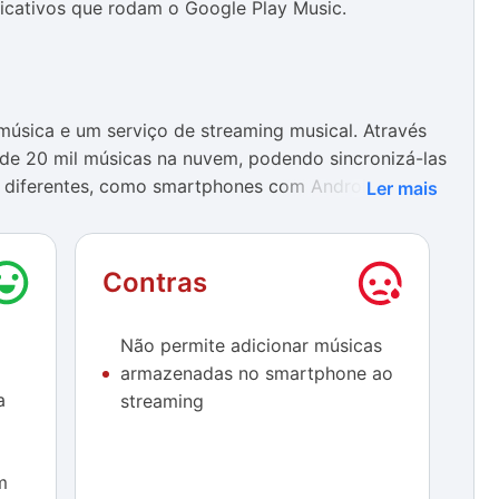
licativos que rodam o Google Play Music.
música e um serviço de streaming musical. Através
de 20 mil músicas na nuvem, podendo sincronizá-las
os diferentes, como smartphones com Android e iOS,
Ler mais
m OSX, Windows e Linux através de um web player.
isual incrível. Cada artista ganha uma página
Contras
bilizada pela própria Google. Além disso, os álbuns,
s em formatos de cards, o que deixa a aparência
Não permite adicionar músicas
armazenadas no smartphone ao
a
streaming
em quatro categorias principais para ajuda você a
ora, minha biblioteca, playlists e instant mixes. A
m