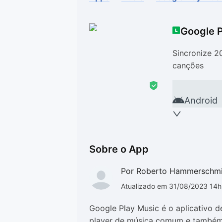
Drivers
Outros
Google P
Ver mais categori
Ver mais categori
Sincronize 2
canções
Android
Sobre o App
Por Roberto Hammerschm
Atualizado em 31/08/2023 14
Google Play Music é o aplicativo 
player de música comum e também 