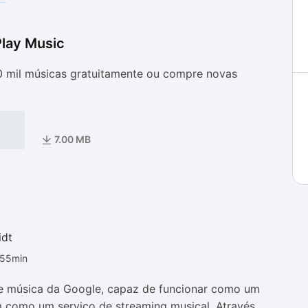
lay Music
as
as
0 mil músicas gratuitamente ou compre novas
7.00 MB
idt
h55min
de música da Google, capaz de funcionar como um
como um serviço de streaming musical. Através