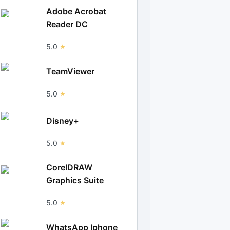
Adobe Acrobat
Reader DC
5.0
TeamViewer
5.0
Disney+
5.0
CorelDRAW
Graphics Suite
5.0
WhatsApp Iphone