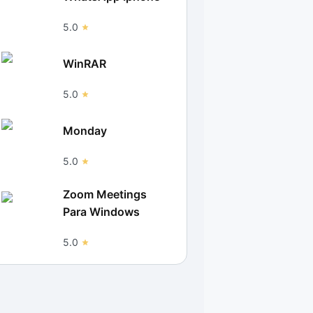
5.0
WinRAR
5.0
Monday
5.0
Zoom Meetings
Para Windows
5.0