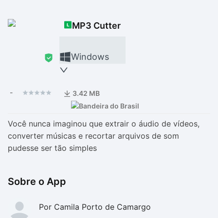
Drivers
Outros
MP3 Cutter
Ver mais categori
Ver mais categori
Windows
-
3.42 MB
Você nunca imaginou que extrair o áudio de vídeos,
converter músicas e recortar arquivos de som
pudesse ser tão simples
Sobre o App
Por Camila Porto de Camargo