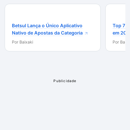
Betsul Lança o Único Aplicativo
Top 7 m
Nativo de Apostas da Categoria
em 202
Por
Baixaki
Por
Baixa