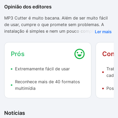
Opinião dos editores
MP3 Cutter é muito bacana. Além de ser muito fácil
de usar, cumpre o que promete sem problemas. A
instalação é simples e nem um pouco complicada,
Ler mais
assim como é lidar a interface do programa. Se você
sempre quis ter seu celular ou Windows
personalizado, MP3 Cutter não corta a sua
Prós
Cont
criatividade.
Extremamente fácil de usar
Traba
cada 
Reconhece mais de 40 formatos
multimídia
Possu
Notícias