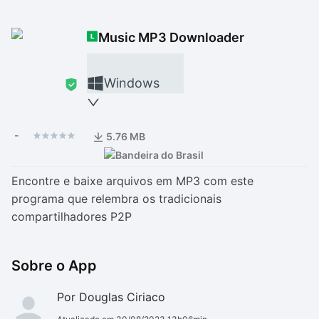
Drivers
Outros
Music MP3 Downloader
Ver mais categori
Ver mais categori
Windows
-
5.76 MB
Encontre e baixe arquivos em MP3 com este
programa que relembra os tradicionais
compartilhadores P2P
Sobre o App
Por Douglas Ciriaco