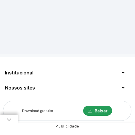
Institucional
Nossos sites
Sobre
Contato
TecMundo
Baixar
Download gratuito
Jobs
Mega Curioso
Política de Privacidade
Minha Série