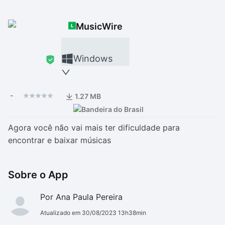
Drivers
Outros
MusicWire
Ver mais categori
Ver mais categori
Windows
-
1.27 MB
Agora você não vai mais ter dificuldade para
encontrar e baixar músicas
Sobre o App
Por Ana Paula Pereira
Atualizado em 30/08/2023 13h38min