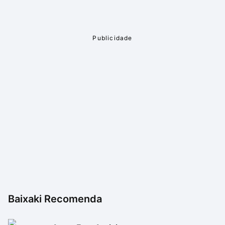
todas as tentativas foi obtida a música esperada e
com uma boa qualidade de áudio (totalmente sem
ruídos ou problemas).
O download é extremamente rápido, mesmo para
arquivos de tamanho um pouco maior. Ainda assim,
vale ressaltar que essa é uma característica
diretamente ligada com a sua conexão com a internet,
podendo variar.
Baixaki Recomenda