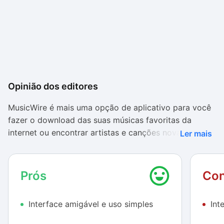
Opinião dos editores
MusicWire é mais uma opção de aplicativo para você
fazer o download das suas músicas favoritas da
internet ou encontrar artistas e canções novas. O
Ler mais
programa conta com um modelo de interface muito
elegante, o que deixa o seu uso extremamente
agradável, além de ele também possuir uma ótima
Prós
Con
organização de tela.
Interface amigável e uso simples
Int
As funções estão separadas em guias, algo que pode
facilitar muito o seu uso, especialmente para