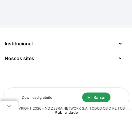
Institucional
Nossos sites
Sobre
Contato
TecMundo
Jobs
Mega Curioso
Política de Privacidade
Minha Série
Baixar
Download gratuito
Solicitação de Exclusão de Dados
© COPYRIGHT
2026
- NO ZEBRA NETWORK S.A.
TODOS OS DIREITOS
Click Jogos
RESERVADOS.
The Brief