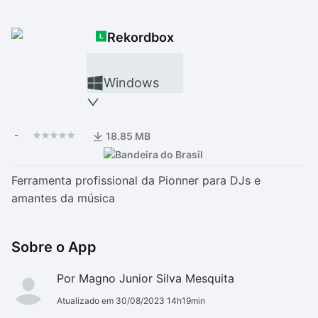
Drivers
Outros
Rekordbox
Ver mais categori
Ver mais categori
Windows
-
18.85 MB
Ferramenta profissional da Pionner para DJs e
amantes da música
Sobre o App
Por Magno Junior Silva Mesquita
Atualizado em 30/08/2023 14h19min