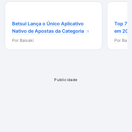
Betsul Lança o Único Aplicativo
Top 7 m
Nativo de Apostas da Categoria
em 202
Por
Baixaki
Por
Baixa