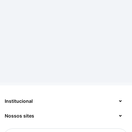
Institucional
Nossos sites
Sobre
Contato
TecMundo