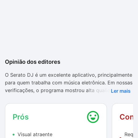
Opinião dos editores
O Serato DJ é um excelente aplicativo, principalmente
para quem trabalha com música eletrônica. Em nossas
verificações, o programa mostrou alta qualidade e
Ler mais
boa funcionalidade. Os principais recursos para
mixagem ficam bem visíveis e não há quaisquer
dificuldades para aprender a mexer no software.
Prós
Cont
A compatibilidade com a biblioteca musical do iTunes
Visual atraente
Requi
é um ponto importante, afinal, muitos DJs usam o