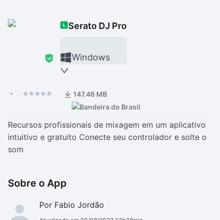
Drivers
Outros
Serato DJ Pro
Ver mais categori
Ver mais categori
Windows
-
147.46 MB
Recursos profissionais de mixagem em um aplicativo
intuitivo e gratuito Conecte seu controlador e solte o
som
Sobre o App
Por Fabio Jordão