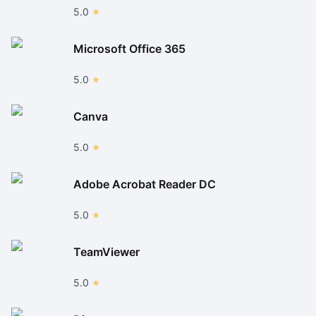
5.0
Microsoft Office 365
5.0
Canva
5.0
Adobe Acrobat Reader DC
5.0
TeamViewer
5.0