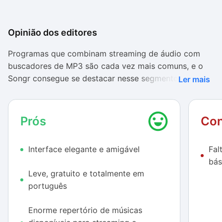
Opinião dos editores
Programas que combinam streaming de áudio com
buscadores de MP3 são cada vez mais comuns, e o
Songr consegue se destacar nesse segmento com
Ler mais
facilidade. Apresentando uma interface minimalista
bastante elegante, o utilitário agrada por ser fácil de
usar e por contar com uma vasta biblioteca de
Prós
Con
músicas em seu repertório de buscas – é quase
impossível não encontrar qualquer canção através do
Interface elegante e amigável
Fal
aplicativo.
bás
Leve, gratuito e totalmente em
A existência do menu Relatar se mostra um pouco
português
desnecessária, visto que quase todos os arquivos
estão em excelente qualidade (tanto para baixar
Enorme repertório de músicas
quanto para realizar streaming). Um dos recursos