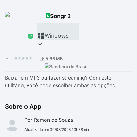
Drivers
Outros
Songr 2
Ver mais categori
Ver mais categori
Windows
-
5.66 MB
Baixar em MP3 ou fazer streaming? Com este
utilitário, você pode escolher ambas as opções
Sobre o App
Por Ramon de Souza
Atualizado em 30/08/2023 13h38min