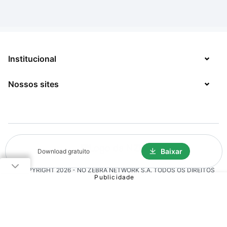
Institucional
Nossos sites
Sobre
Contato
TecMundo
Jobs
Mega Curioso
Política de Privacidade
Minha Série
Baixar
Download gratuito
Solicitação de Exclusão de Dados
© COPYRIGHT
2026
- NO ZEBRA NETWORK S.A.
TODOS OS DIREITOS
Click Jogos
RESERVADOS.
The Brief
Voxel