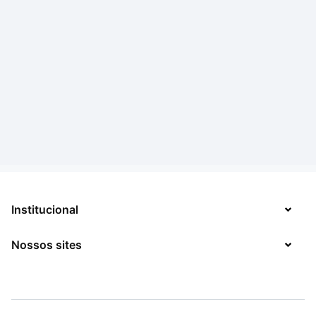
Institucional
Nossos sites
Sobre
Contato
TecMundo
Jobs
Mega Curioso