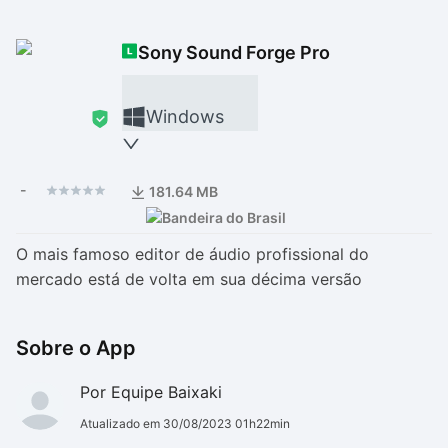
Drivers
Outros
Sony Sound Forge Pro
Ver mais categori
Ver mais categori
Windows
-
181.64 MB
O mais famoso editor de áudio profissional do
mercado está de volta em sua décima versão
Sobre o App
Por Equipe Baixaki
Atualizado em 30/08/2023 01h22min