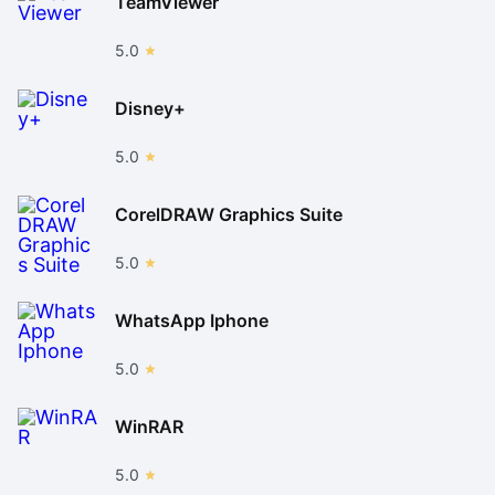
TeamViewer
5.0
Disney+
5.0
CorelDRAW Graphics Suite
5.0
WhatsApp Iphone
5.0
WinRAR
5.0