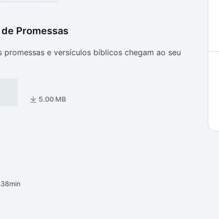
a de Promessas
as
as
s promessas e versículos bíblicos chegam ao seu
5.00 MB
h38min