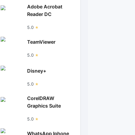
Adobe Acrobat
Reader DC
5.0
TeamViewer
5.0
Disney+
5.0
CorelDRAW
Graphics Suite
5.0
WhatsApp Iphone