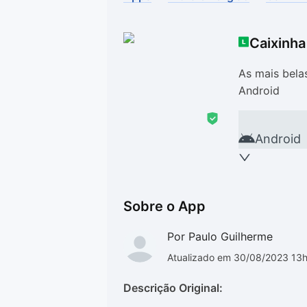
Drivers
Outros
Caixinh
Ver mais categori
Ver mais categori
As mais bela
Android
Android
Sobre o App
Por Paulo Guilherme
Atualizado em 30/08/2023 13
Descrição Original: