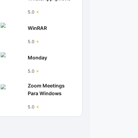
5.0
WinRAR
5.0
Monday
5.0
Zoom Meetings
Para Windows
5.0