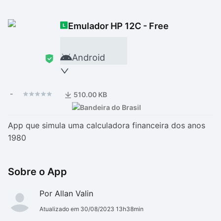
Drivers
Outros
Emulador HP 12C - Free
Ver mais categori
Ver mais categori
Android
-
510.00 KB
App que simula uma calculadora financeira dos anos
1980
Sobre o App
Por Allan Valin
Atualizado em 30/08/2023 13h38min