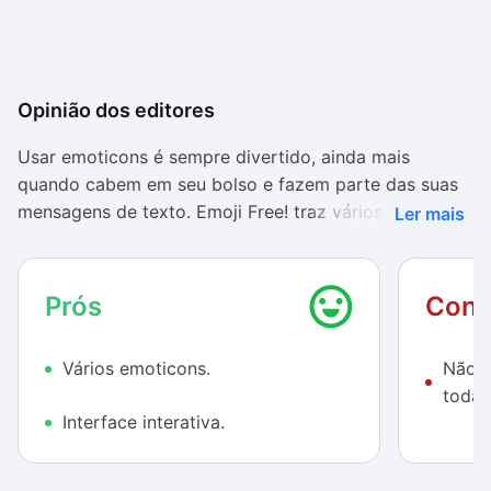
Opinião dos editores
Usar emoticons é sempre divertido, ainda mais
quando cabem em seu bolso e fazem parte das suas
mensagens de texto. Emoji Free! traz vários
Ler mais
emoticons, todos com ótimo acabamento. O problema
é que nem todos os aplicativos do telefone suportam
ele.
Prós
Cont
A variedade de emoticons e de temas variada. O
Vários emoticons.
Não p
usuário ainda pode editá-los e brincar com eles
todas
dentro da interface do aplicativo, ótimo para passar
Interface interativa.
algum tempo. Emoji Free! peca apenas na
compatibilidade, mas não deixa de ser uma ótima
opção para animar suas conversas.