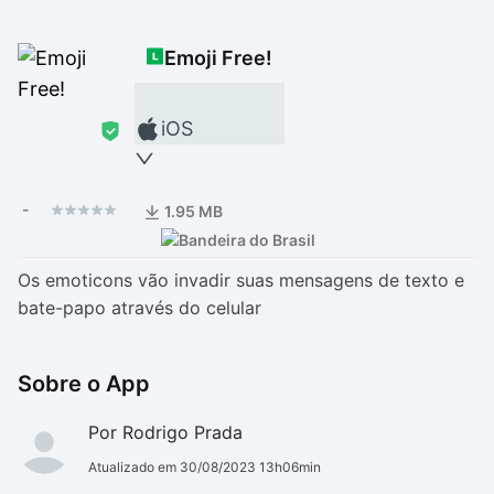
Drivers
Outros
Emoji Free!
Ver mais categori
Ver mais categori
iOS
-
1.95 MB
Os emoticons vão invadir suas mensagens de texto e
bate-papo através do celular
Sobre o App
Por Rodrigo Prada
Atualizado em 30/08/2023 13h06min