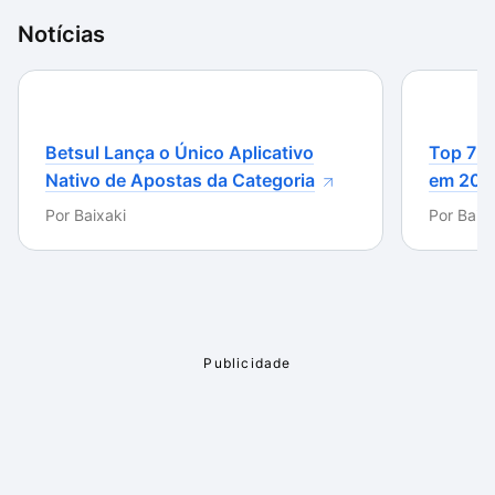
Notícias
Betsul Lança o Único Aplicativo
Top 7 m
Nativo de Apostas da Categoria
em 202
Por
Baixaki
Por
Baixa