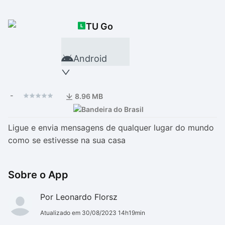
Drivers
Outros
TU Go
Ver mais categori
Ver mais categori
Android
-
8.96 MB
Ligue e envia mensagens de qualquer lugar do mundo
como se estivesse na sua casa
Sobre o App
Por Leonardo Florsz
Atualizado em 30/08/2023 14h19min