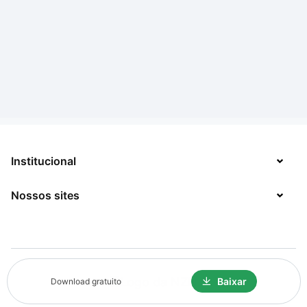
Institucional
Nossos sites
Sobre
Contato
TecMundo
Jobs
Mega Curioso
Política de Privacidade
Baixar
Download gratuito
Minha Série