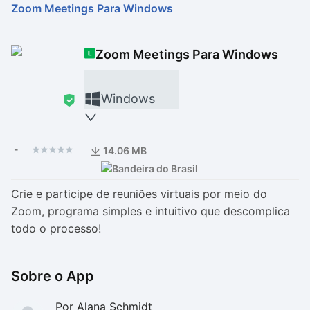
Zoom Meetings Para Windows
Drivers
Outros
Zoom Meetings Para Windows
Ver mais categori
Ver mais categori
Windows
-
14.06 MB
Crie e participe de reuniões virtuais por meio do
Zoom, programa simples e intuitivo que descomplica
todo o processo!
Sobre o App
Por Alana Schmidt