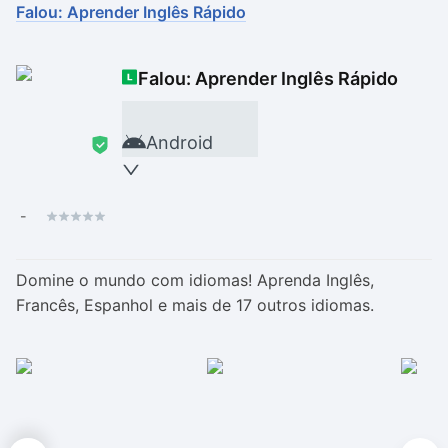
Falou: Aprender Inglês Rápido
Drivers
Outros
Falou: Aprender Inglês Rápido
Ver mais categori
Ver mais categori
Android
-
Domine o mundo com idiomas! Aprenda Inglês,
Francês, Espanhol e mais de 17 outros idiomas.