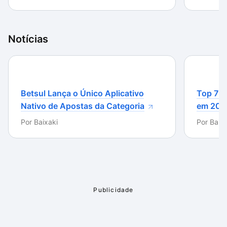
se ele atende às suas expectativas.
Notícias
Betsul Lança o Único Aplicativo
Top 7 m
Nativo de Apostas da Categoria
em 202
Por
Baixaki
Por
Baixa