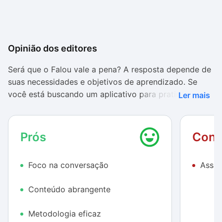
Opinião dos editores
Será que o Falou vale a pena? A resposta depende de
suas necessidades e objetivos de aprendizado. Se
você está buscando um aplicativo para praticar a
Ler mais
conversação e melhorar a fluência, o Falou é uma boa
opção. No entanto, se você é um iniciante absoluto ou
se busca um aplicativo com mais opções de
Prós
Cont
personalização, existem outras opções disponíveis no
mercado.
Foco na conversação
Assin
Recomendo que você experimente o aplicativo por
Conteúdo abrangente
alguns dias antes de decidir se ele é o certo para
você.
O Falou oferece um período de teste gratuito, o
Metodologia eficaz
que permite que você experimente o aplicativo e veja