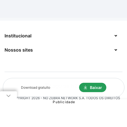
Institucional
Nossos sites
Sobre
Contato
TecMundo
Jobs
Mega Curioso
Política de Privacidade
Minha Série
Baixar
Download gratuito
Solicitação de Exclusão de Dados
© COPYRIGHT
2026
- NO ZEBRA NETWORK S.A.
TODOS OS DIREITOS
Click Jogos
RESERVADOS.
The Brief
Voxel