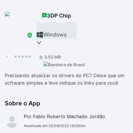
Drivers
Outros
3DP Chip
Ver mais categori
Ver mais categori
Windows
-
3.52 MB
Precisando atualizar os drivers do PC? Deixe que um
software simples e leve indique os links para você
Sobre o App
Por Fabio Roberto Machado Jordão
Atualizado em 30/08/2023 12h26min