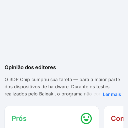
Opinião dos editores
O 3DP Chip cumpriu sua tarefa — para a maior parte
dos dispositivos de hardware. Durante os testes
realizados pelo Baixaki, o programa não conseguiu
Ler mais
localizar os drivers da placa de rede, apesar de
identificá-los.
Prós
Cont
Em todos os componentes que obtiveram sucesso, há
versões de drivers para quase todos os sistemas da