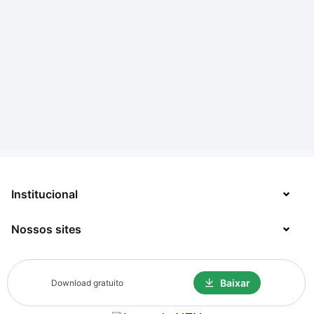
Institucional
Nossos sites
Sobre
Contato
TecMundo
Baixar
Download gratuito
Jobs
Mega Curioso
Fechar