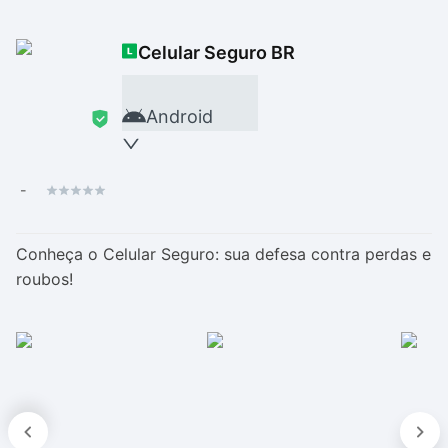
Drivers
Outros
Celular Seguro BR
Ver mais categori
Ver mais categori
Android
-
Conheça o Celular Seguro: sua defesa contra perdas e
roubos!