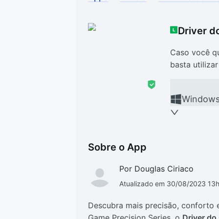
Drivers
Outros
Driver d
Ver mais categori
Ver mais categori
Caso você qu
basta utiliza
Window
Sobre o App
Por Douglas Ciriaco
Atualizado em 30/08/2023 13
Descubra mais precisão, conforto e
Game Precision Series, o
Driver d