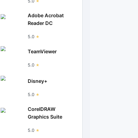
5.0
Adobe Acrobat
Reader DC
5.0
TeamViewer
5.0
Disney+
5.0
CorelDRAW
Graphics Suite
5.0