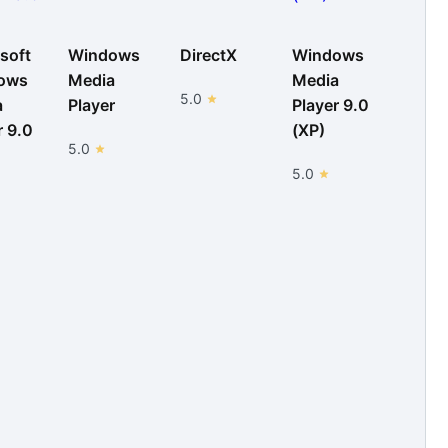
soft
Windows
DirectX
Windows
ows
Media
Media
5.0
a
Player
Player 9.0
r 9.0
(XP)
5.0
5.0