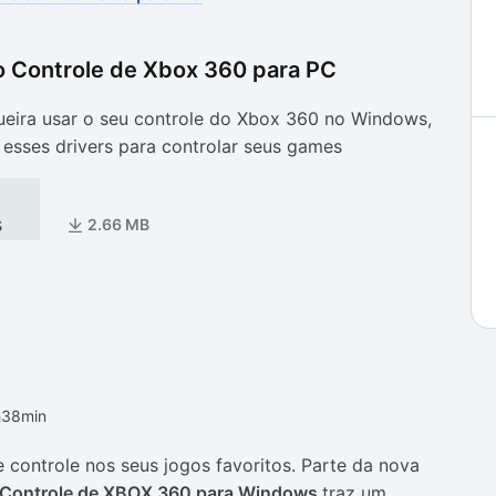
o Controle de Xbox 360 para PC
as
as
eira usar o seu controle do Xbox 360 no Windows,
r esses drivers para controlar seus games
s
2.66 MB
h38min
 controle nos seus jogos favoritos. Parte da nova
o Controle de XBOX 360 para Windows
traz um