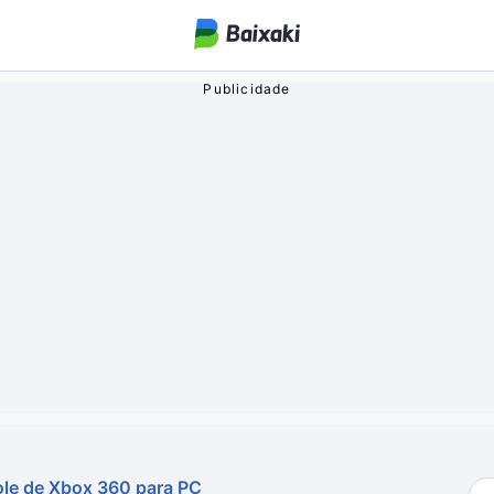
ogos
o Streaming
oa
ole de Xbox 360 para PC