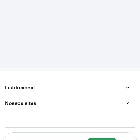
Institucional
Nossos sites
Sobre
Contato
TecMundo
Jobs
Mega Curioso