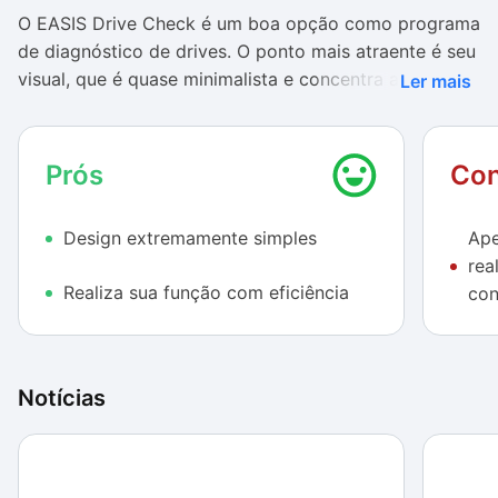
O EASIS Drive Check é um boa opção como programa
de diagnóstico de drives. O ponto mais atraente é seu
visual, que é quase minimalista e concentra apenas as
Ler mais
funções cumpridas pelo programa, deixando de lado
configurações e outros itens.
Prós
Con
Mas ele não é só um aplicativo bonito: cumpre com
perfeição os diagnósticos, que saem com certa
Design extremamente simples
Ape
rapidez e com alto nível de detalhamento. Além disso,
rea
a possibilidade de salvá-los, imprimi-los ou até
Realiza sua função com eficiência
con
receber emails com os resultados ajudam muito o
usuário que não entende muito do assunto.
Infelizmente, ele não faz a função de corrigir ou
Notícias
desinstalar drives, limitando-se ao diagnóstico.