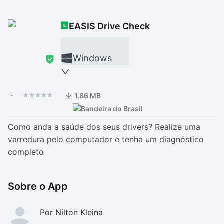
Drivers
Outros
EASIS Drive Check
Ver mais categori
Ver mais categori
Windows
-
1.86 MB
Como anda a saúde dos seus drivers? Realize uma
varredura pelo computador e tenha um diagnóstico
completo
Sobre o App
Por Nilton Kleina