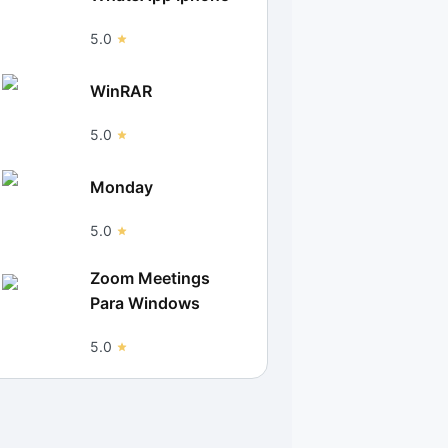
5.0
WinRAR
5.0
Monday
5.0
Zoom Meetings
Para Windows
5.0