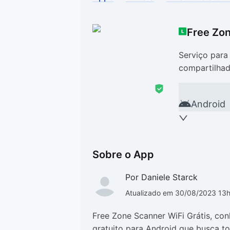
Drivers
Outros
Free Zon
Ver mais categori
Ver mais categori
Serviço para 
compartilha
Android
Sobre o App
Por Daniele Starck
Atualizado em 30/08/2023 13
Free Zone Scanner WiFi Grátis, con
gratuito para Android que busca to