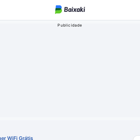
ogos
o Streaming
oa
er WiFi Grátis