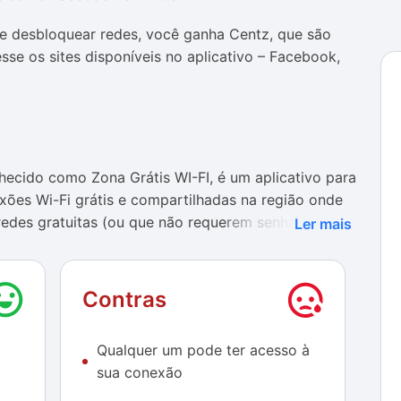
 e desbloquear redes, você ganha Centz, que são
se os sites disponíveis no aplicativo – Facebook,
onhecido como
Zona Grátis WI-FI,
é um aplicativo para
xões Wi-Fi grátis e compartilhadas na região onde
redes gratuitas (ou que não requerem senha) nas
Ler mais
-Fi também lhe permite partilhar hotspots - mesmo
 com outros utilizadores da aplicação, de forma a
essa rede Wi-Fi.
Contras
ento
Qualquer um pode ter acesso à
pensar, Zona Grátis WI-FI não um aplicativo com o
sua conexão
edes Wi-FI. O objetivo real do serviço é