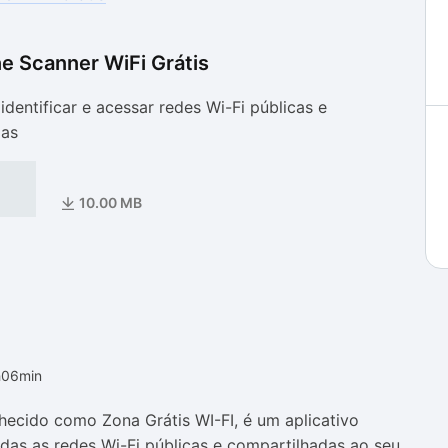
e Scanner WiFi Grátis
as
as
identificar e acessar redes Wi-Fi públicas e
das
10.00 MB
h06min
hecido como Zona Grátis WI-FI, é um aplicativo
das as redes Wi-Fi públicas e compartilhadas ao seu