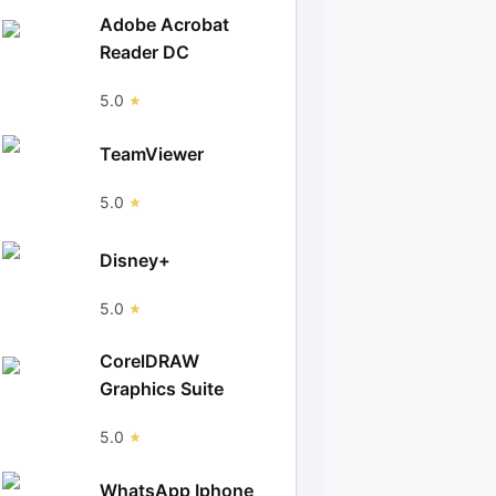
Adobe Acrobat
Reader DC
5.0
TeamViewer
5.0
Disney+
5.0
CorelDRAW
Graphics Suite
5.0
WhatsApp Iphone