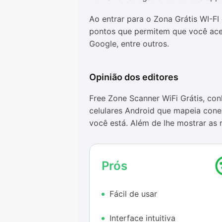
Ao entrar para o Zona Grátis WI-FI
pontos que permitem que você aces
Google, entre outros.
Opinião dos editores
Free Zone Scanner WiFi Grátis, c
celulares Android que mapeia cone
você está. Além de lhe mostrar as 
suas imediações, o Zona Grátis Wi
que estejam protegidos por senha -
que também eles possam aceder a 
Prós
Não é “roubo”, é compartilham
Fácil de usar
Ao contrário do que muitos podem 
intuito de sair invadindo todas as r
Interface intuitiva