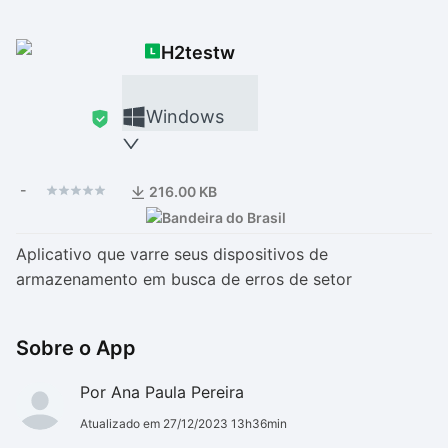
Drivers
Outros
H2testw
Ver mais categori
Ver mais categori
Windows
-
216.00 KB
Aplicativo que varre seus dispositivos de
armazenamento em busca de erros de setor
Sobre o App
Por Ana Paula Pereira
Atualizado em 27/12/2023 13h36min