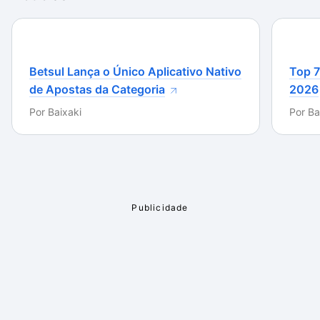
Além disto, o aplicativo é leve (apenas 216K) e
gratuito. Sem dúvidas pode ser um ótimo aplicativo
para verificar se não há problemas em seus
dispositivos de armazenamento.
Betsul Lança o Único Aplicativo Nativo
Top 7
de Apostas da Categoria
2026
Por
Baixaki
Por
Ba