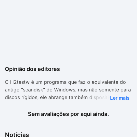
Opinião dos editores
O H2testw é um programa que faz o equivalente do
antigo “scandisk” do Windows, mas não somente para
discos rígidos, ele abrange também dispositivos
Ler mais
removíveis e de armazenamento USB. Como a
interface apresenta apenas botões e funções
Sem avaliações por aqui ainda.
relacionadas à tarefa desempenhada pelo aplicativo,
seu uso é simples.
Notícias