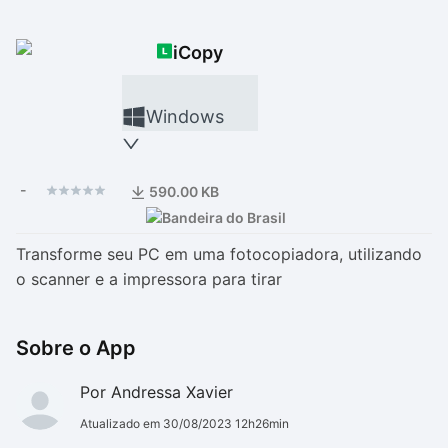
Drivers
Outros
iCopy
Ver mais categori
Ver mais categori
Windows
-
590.00 KB
Transforme seu PC em uma fotocopiadora, utilizando
o scanner e a impressora para tirar
Sobre o App
Por Andressa Xavier
Atualizado em 30/08/2023 12h26min