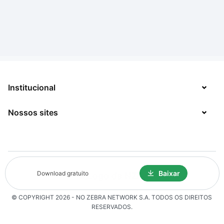
Institucional
Nossos sites
Sobre
Contato
TecMundo
Jobs
Mega Curioso
Baixar
Política de Privacidade
Download gratuito
Minha Série
Solicitação de Exclusão de Dados
© COPYRIGHT
2026
- NO ZEBRA NETWORK S.A.
TODOS OS DIREITOS
Click Jogos
RESERVADOS.
The Brief