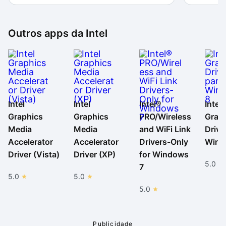
Outros apps da
Intel
Intel
Intel
Intel®
Intel
Graphics
Graphics
PRO/Wireless
Grap
Media
Media
and WiFi Link
Drive
Accelerator
Accelerator
Drivers-Only
Wind
Driver (Vista)
Driver (XP)
for Windows
5.0
7
5.0
5.0
5.0