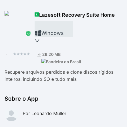
Drivers
Outros
Lazesoft Recovery Suite Home
Ver mais categori
Ver mais categori
Windows
-
29.20 MB
Recupere arquivos perdidos e clone discos rígidos
inteiros, incluindo SO e tudo mais
Sobre o App
Por Leonardo Müller