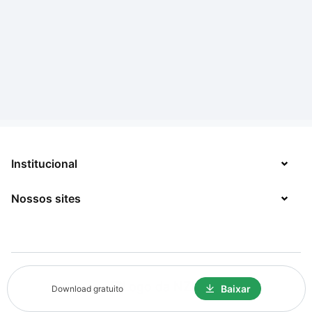
Institucional
Nossos sites
Sobre
Contato
TecMundo
Jobs
Mega Curioso
Política de Privacidade
Baixar
Download gratuito
Minha Série