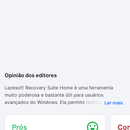
Opinião dos editores
Lazesoft Recovery Suite Home é uma ferramenta
muito poderosa e bastante útil para usuários
avançados do Windows. Ela permite realizar várias
Ler mais
atividades normalmente possíveis apenas em
softwares pagos, como a clonagem de discos e a
recuperação de arquivos perdidos no HD. Além
Prós
Con