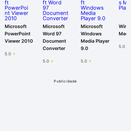
Microsoft
Microsoft
Microsoft
Wind
PowerPoint
Word 97
Windows
Media
Viewer 2010
Document
Media Player
5.0
Converter
9.0
5.0
5.0
5.0