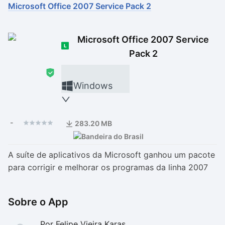
Microsoft Office 2007 Service Pack 2
Drivers
Outros
Microsoft Office 2007 Service
Ver mais categori
Ver mais categori
Pack 2
Windows
-
283.20 MB
A suíte de aplicativos da Microsoft ganhou um pacote
para corrigir e melhorar os programas da linha 2007
Sobre o App
Por Felipe Vieira Karas