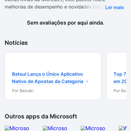
melhorias de desempenho e novidades bastante
Ler mais
interessantes que acabam ofuscando as correções de
erros e falhas dos aplicativos.
Sem avaliações por aqui ainda.
As melhorias são excelentes e cobrem desde
Notícias
problemas pequenos, como problemas na importação
de dados, até o aprimoramento da integração dos
programas da suíte. O Service Pack 2 cumpre seu
papel e é altamente recomendado a todos que
utilizam o Office 2007.
Betsul Lança o Único Aplicativo
Top 7 m
Nativo de Apostas da Categoria
em 202
Por
Baixaki
Por
Baixa
Outros apps da
Microsoft