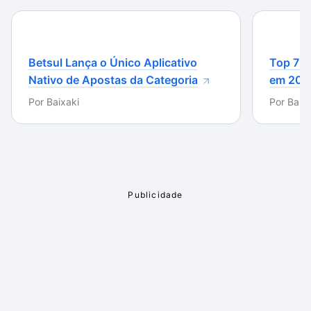
Betsul Lança o Único Aplicativo
Top 7 m
Nativo de Apostas da Categoria
em 202
Por
Baixaki
Por
Baixa