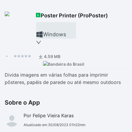
Drivers
Outros
Poster Printer (ProPoster)
Ver mais categori
Ver mais categori
Windows
-
4.59 MB
Divida imagens em várias folhas para imprimir
pôsteres, papéis de parede ou até mesmo outdoors
Sobre o App
Por Felipe Vieira Karas
Atualizado em 30/08/2023 01h22min