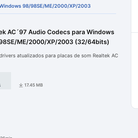
a Windows 98/98SE/ME/2000/XP/2003
as
as
tek AC´97 Audio Codecs para Windows
98SE/ME/2000/XP/2003 (32/64bits)
drivers atualizados para placas de som Realtek AC
s
17.45 MB