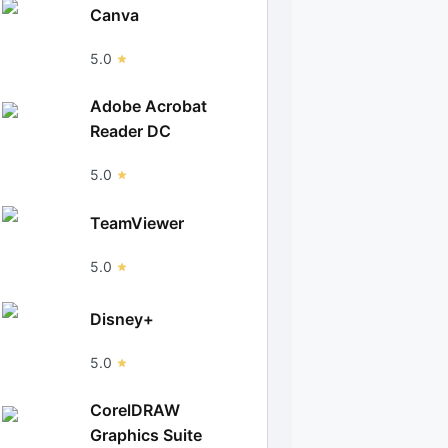
Canva
5.0
Adobe Acrobat
Reader DC
5.0
TeamViewer
5.0
Disney+
5.0
CorelDRAW
Graphics Suite