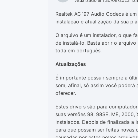
Atualizado em 30/08/2023 12
Realtek AC´97 Audio Codecs é um 
instalação e atualização da sua pl
O arquivo é um instalador, o que fa
de instalá-lo. Basta abrir o arquiv
toda em português.
Atualizações
É importante possuir sempre a últi
som, afinal, só assim você poderá 
oferecer.
Estes drivers são para computado
suas versões 98, 98SE, ME, 2000,
instalados. Depois de finalizada a 
para que possam ser feitas novas 
causadas por estes novos arquivos