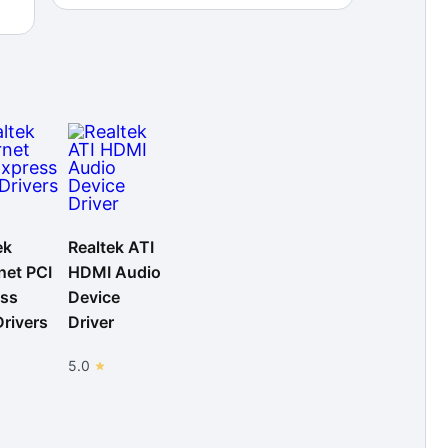
ek
Realtek ATI
net PCI
HDMI Audio
ess
Device
rivers
Driver
5.0