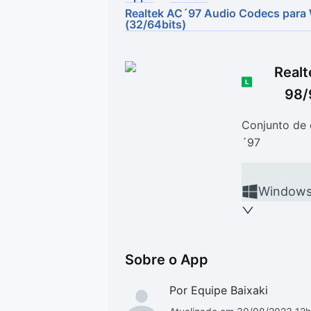
Realtek AC´97 Audio Codecs par
Drivers
Outros
(32/64bits)
Ver mais categori
Ver mais categori
Real
98/
Conjunto de 
´97
Window
Sobre o App
Por Equipe Baixaki