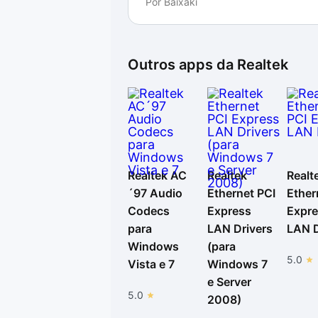
Por
Baixaki
Outros apps da
Realtek
Realtek AC
Realtek
Realt
´97 Audio
Ethernet PCI
Ether
Codecs
Express
Expr
para
LAN Drivers
LAN D
Windows
(para
5.0
Vista e 7
Windows 7
e Server
5.0
2008)