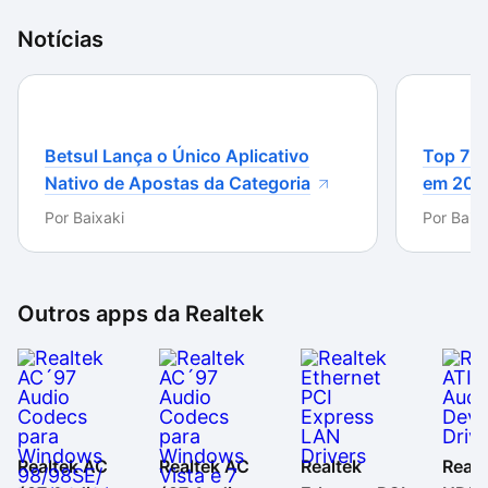
Notícias
Betsul Lança o Único Aplicativo
Top 7 m
Nativo de Apostas da Categoria
em 202
Por
Baixaki
Por
Baixa
Outros apps da
Realtek
Realtek AC
Realtek AC
Realtek
Realt