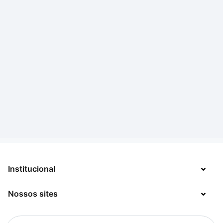
Institucional
Nossos sites
Sobre
Contato
TecMundo