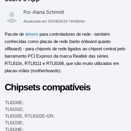
Por Alana Schmidt
Atualizado em 30/08/2023 14h56min
Pacote de
drivers
para controladores de rede - também
conhecidas como placas de rede (tanto onboard quanto
offboard) - para chipsets de rede ligados ao chipset central pelo
barramento PCI Express da marca Realtek das séries
RTL810x, RTL8111 e RTL8168, que são muito utilizados em
placas-mães (motherboards).
Chipsets compatíveis
RTL8100E;
RTL8101E;
RTL8102E, RTL8102E-GR;
RTL8103E;
RTL8104E;