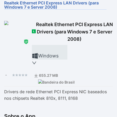
Realtek Ethernet PCI Express LAN Drivers (para
Windows 7 e Server 2008)
Drivers
Outros
Ver mais categori
Ver mais categori
Realtek Ethernet PCI Express LAN
Drivers (para Windows 7 e Server
2008)
Windows
-
655.27 MB
Drivers de rede Ethernet PCI Express NIC baseados
nos chipsets Realtek 810x, 8111, 8168
Sobre o App