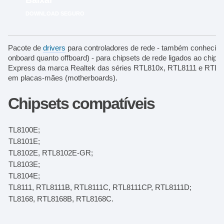
Baixar
DOWNLOAD SEGURO
Pacote de
drivers
para controladores de rede - também conhecida
onboard quanto offboard) - para chipsets de rede ligados ao chips
Express da marca Realtek das séries RTL810x, RTL8111 e RTL816
em placas-mães (motherboards).
Chipsets compatíveis
RTL8100E;
RTL8101E;
RTL8102E, RTL8102E-GR;
RTL8103E;
RTL8104E;
RTL8111, RTL8111B, RTL8111C, RTL8111CP, RTL8111D;
RTL8168, RTL8168B, RTL8168C.