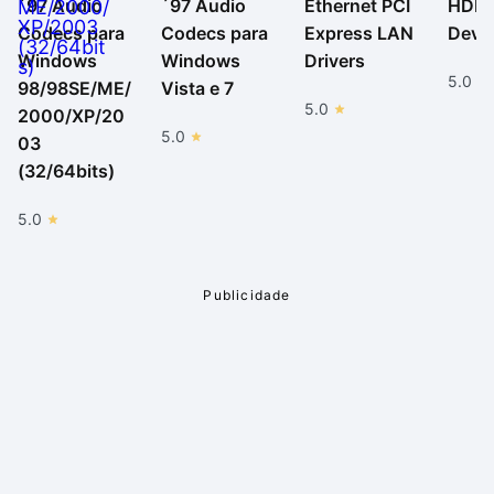
´97 Audio
´97 Audio
Ethernet PCI
HDMI
Codecs para
Codecs para
Express LAN
Devic
Windows
Windows
Drivers
5.0
98/98SE/ME/
Vista e 7
5.0
2000/XP/20
5.0
03
(32/64bits)
5.0